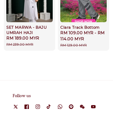
SET MARWA - BAJU
Clara Track Bottom
UMRAH HAJI
Sale
RM 109.00 MYR
-
RM
Sale
RM 189.00 MYR
Regular
price
114.00 MYR
price
price
RM 239.00 MYR
Regular
RM 129.00 MYR
price
Follow us