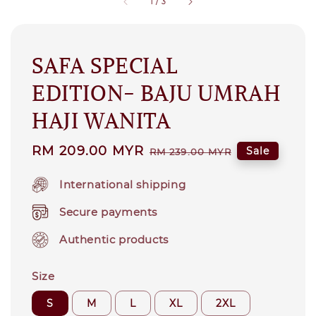
1
/
3
SAFA SPECIAL
EDITION- BAJU UMRAH
HAJI WANITA
Sale
RM 209.00 MYR
Regular
Sale
RM 239.00 MYR
price
price
International shipping
Secure payments
Authentic products
Size
S
M
L
XL
2XL