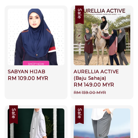
Sale
SABYAN HIJAB
AURELLIA ACTIVE
(Baju Sahaja)
Regular
RM 109.00 MYR
Sale
RM 149.00 MYR
Regular
price
price
price
RM 159.00 MYR
Sale
Sale