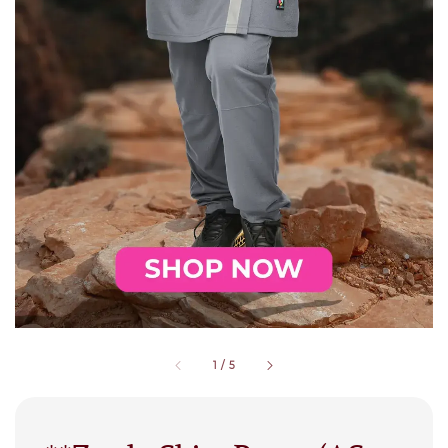
1
/
5