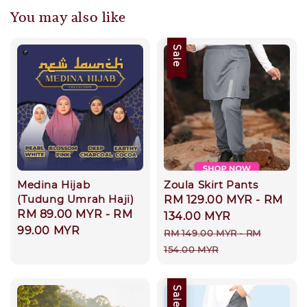
You may also like
Sale
Medina Hijab
Zoula Skirt Pants
(Tudung Umrah Haji)
Sale
RM 129.00 MYR
-
RM
Regular
RM 89.00 MYR
-
RM
price
134.00 MYR
price
99.00 MYR
Regular
RM 149.00 MYR
-
RM
price
154.00 MYR
Sale