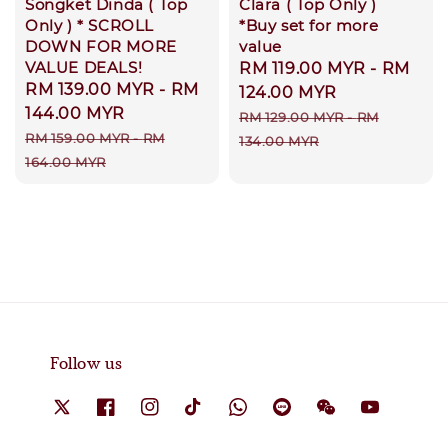
Songket Dinda ( Top
Clara ( Top Only )
Only ) * SCROLL
*Buy set for more
DOWN FOR MORE
value
VALUE DEALS!
Sale
RM 119.00 MYR
-
RM
Sale
RM 139.00 MYR
-
RM
price
124.00 MYR
price
144.00 MYR
Regular
RM 129.00 MYR
-
RM
Regular
RM 159.00 MYR
-
RM
price
134.00 MYR
price
164.00 MYR
Follow us