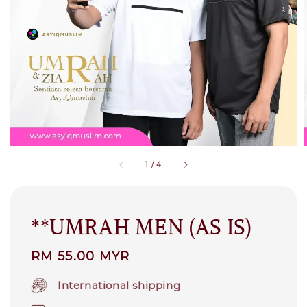
1
/
4
**UMRAH MEN (AS IS)
Regular
RM 55.00 MYR
price
International shipping