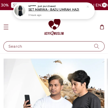
SHOP NOW
30%
PLUS SIZE SHOCKING SALE | ENJOY 
M****** .
just purchased
SET MARWA - BAJU UMRAH HAJI
3 hours ago
Search