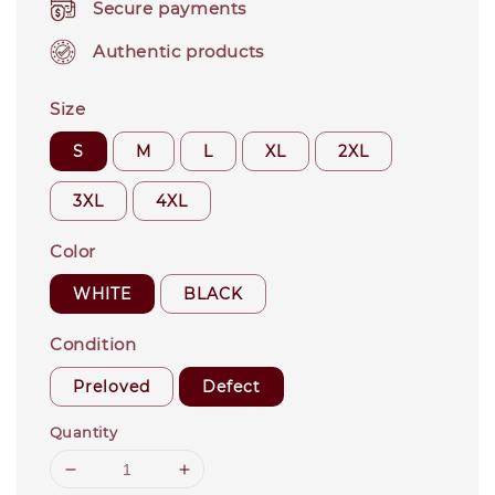
Secure payments
Authentic products
Size
S
M
L
XL
2XL
3XL
4XL
Color
WHITE
BLACK
Condition
Preloved
Defect
Quantity