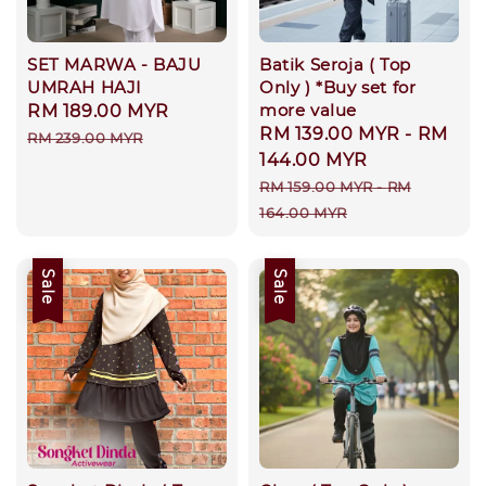
SET MARWA - BAJU
Batik Seroja ( Top
UMRAH HAJI
Only ) *Buy set for
more value
Sale
RM 189.00 MYR
Regular
Sale
RM 139.00 MYR
-
RM
price
price
RM 239.00 MYR
price
144.00 MYR
Regular
RM 159.00 MYR
-
RM
price
164.00 MYR
Sale
Sale