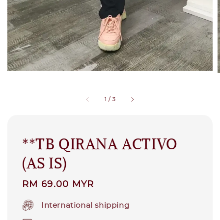
1
/
3
**TB QIRANA ACTIVO
(AS IS)
Regular
RM 69.00 MYR
price
International shipping