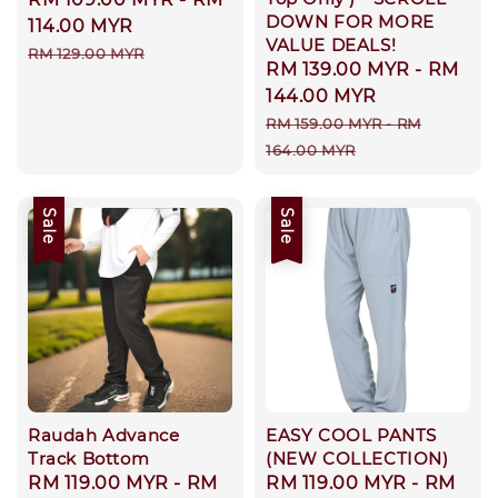
DOWN FOR MORE
price
114.00 MYR
VALUE DEALS!
Regular
RM 129.00 MYR
Sale
RM 139.00 MYR
-
RM
price
price
144.00 MYR
Regular
RM 159.00 MYR
-
RM
price
164.00 MYR
Sale
Sale
Raudah Advance
EASY COOL PANTS
Track Bottom
(NEW COLLECTION)
Sale
RM 119.00 MYR
-
RM
Sale
RM 119.00 MYR
-
RM