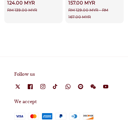
price
124.00 MYR
price
157.00 MYR
Regular
Regular
RM 139.00 MYR
RM 129.00 MYR
-
RM
price
price
167.00 MYR
Follow us
We accept