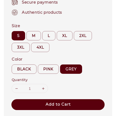
Secure payments
Authentic products
Size
S
M
L
XL
2XL
3XL
4XL
Color
BLACK
PINK
GREY
Quantity
Add to Cart