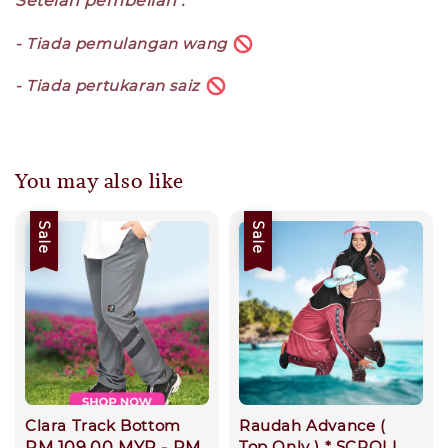
Setelah pembelian :
- Tiada pemulangan wang
- Tiada pertukaran saiz
You may also like
Sale
Sale
Clara Track Bottom
Raudah Advance (
Top Only ) * SCROLL
Sale
RM 109.00 MYR
-
RM