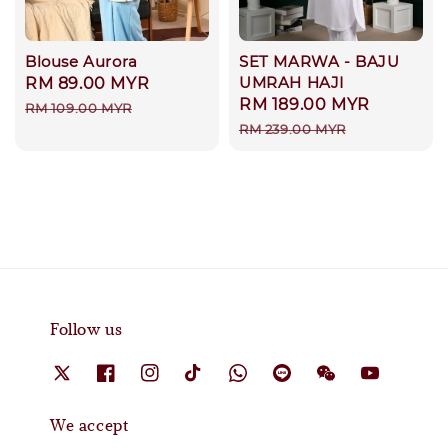
Blouse Aurora
SET MARWA - BAJU
UMRAH HAJI
Sale
RM 89.00 MYR
Regular
Sale
RM 189.00 MYR
Regular
price
price
RM 109.00 MYR
price
price
RM 239.00 MYR
Follow us
We accept