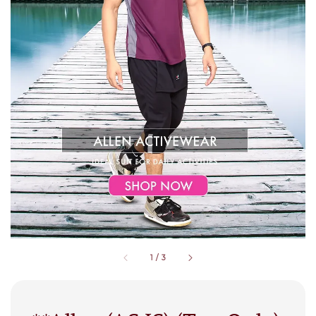
1
/
3