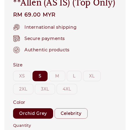
**Allen (AS IS) (Top Only)
Regular
RM 69.00 MYR
price
International shipping
Secure payments
Authentic products
Size
XS
S
M
L
XL
2XL
3XL
4XL
Color
Orchid Grey
Celebrity
Quantity