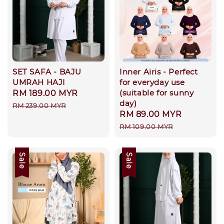
SET SAFA - BAJU
Inner Airis - Perfect
UMRAH HAJI
for everyday use
(suitable for sunny
Sale
RM 189.00 MYR
Regular
day)
price
price
RM 239.00 MYR
Sale
RM 89.00 MYR
Regular
price
price
RM 109.00 MYR
Sale
Sale